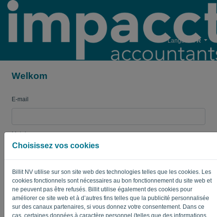
Langue:
FR
Welkom
E-mail
Mot de passe
Choisissez vos cookies
Billit NV utilise sur son site web des technologies telles que les cookies. Les
Enregistrer mes identifiants
Mot de passe oublié?
cookies fonctionnels sont nécessaires au bon fonctionnement du site web et
ne peuvent pas être refusés. Billit utilise également des cookies pour
CONNEXION
améliorer ce site web et à d’autres fins telles que la publicité personnalisée
sur des canaux partenaires, si vous donnez votre consentement. Dans ce
cas, certaines données à caractère personnel (telles que des informations