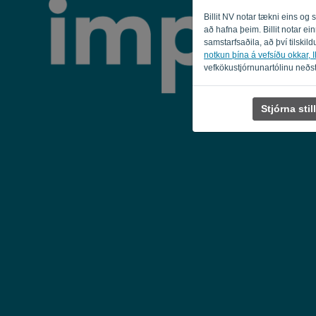
Billit NV notar tækni eins og
að hafna þeim. Billit notar e
samstarfsaðila, að því tilskildu
notkun þína á vefsíðu okkar, IP
vefkökustjórnunartólinu neðst
Stjórna sti