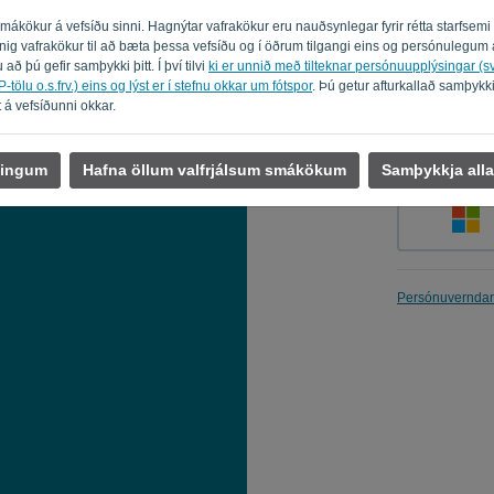
 smákökur á vefsíðu sinni. Hagnýtar vafrakökur eru nauðsynlegar fyrir rétta starfsem
innig vafrakökur til að bæta þessa vefsíðu og í öðrum tilgangi eins og persónuleg
 að þú gefir samþykki þitt. Í því tilvi
ki er unnið með tilteknar persónuupplýsingar (
Muna eftir 
-tölu o.s.frv.) eins og lýst er í stefnu okkar um fótspor
. Þú getur afturkallað samþykk
 á vefsíðunni okkar.
llingum
Hafna öllum valfrjálsum smákökum
Samþykkja alla
Persónuverndar