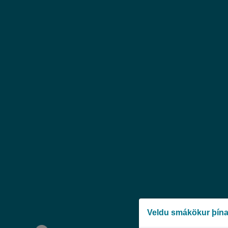
Veldu smákökur þína