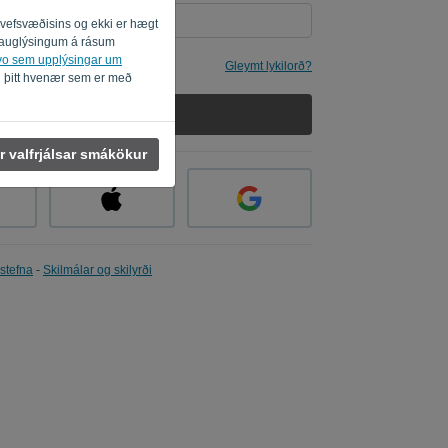
i vefsvæðisins og ekki er hægt
um auglýsingum á rásum
svo sem upplýsingar um
mér
Gleymt lykilorð?
i þitt hvenær sem er með
SKRÁÐU ÞIG INN
r valfrjálsar smákökur
stefna
-
Skilmálar og skilyrði