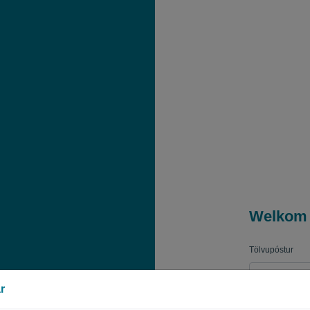
Welkom
Tölvupóstur
r
Lykilorð