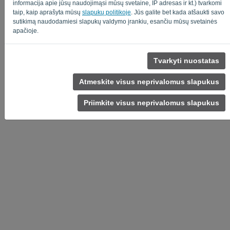
informacija apie jūsų naudojimąsi mūsų svetaine, IP adresas ir kt.) tvarkomi
taip, kaip aprašyta mūsų
slapukų politikoje
. Jūs galite bet kada atšaukti savo
sutikimą naudodamiesi slapukų valdymo įrankiu, esančiu mūsų svetainės
apačioje.
Privatumo politika
-
Terminai ir sąlygos
Tvarkyti nuostatas
Atmeskite visus neprivalomus slapukus
Priimkite visus neprivalomus slapukus