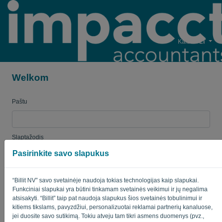
Kalba:
LT
Welkom
Paštu
Slaptažodis
Pasirinkite savo slapukus
Primink man
Pamiršau slapta?
“Billit NV” savo svetainėje naudoja tokias technologijas kaip slapukai.
Funkciniai slapukai yra būtini tinkamam svetainės veikimui ir jų negalima
atsisakyti. “Billit” taip pat naudoja slapukus šios svetainės tobulinimui ir
PRISIJUNGTI
kitiems tikslams, pavyzdžiui, personalizuotai reklamai partnerių kanaluose,
jei duosite savo sutikimą. Tokiu atveju tam tikri asmens duomenys (pvz.,